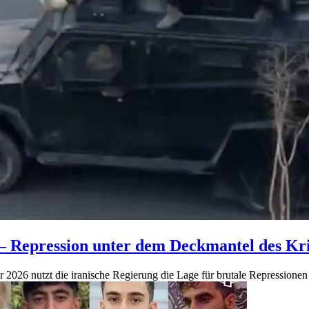
– Repression unter dem Deckmantel des Kr
 2026 nutzt die iranische Regierung die Lage für brutale Repressionen 