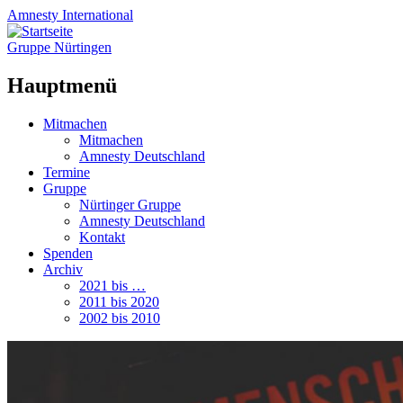
Amnesty
International
Gruppe Nürtingen
Hauptmenü
Zum
Mitmachen
Inhalt
Mitmachen
springen
Amnesty Deutschland
Termine
Gruppe
Nürtinger Gruppe
Amnesty Deutschland
Kontakt
Spenden
Archiv
2021 bis …
2011 bis 2020
2002 bis 2010