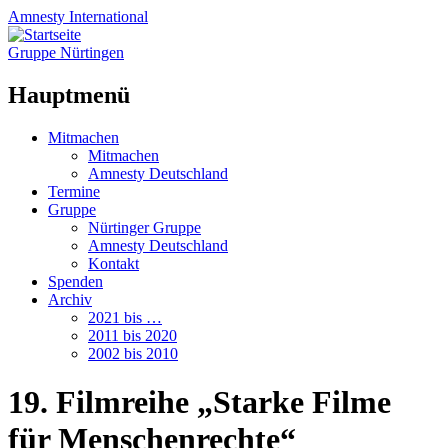
Amnesty
International
Gruppe Nürtingen
Hauptmenü
Zum
Mitmachen
Inhalt
Mitmachen
springen
Amnesty Deutschland
Termine
Gruppe
Nürtinger Gruppe
Amnesty Deutschland
Kontakt
Spenden
Archiv
2021 bis …
2011 bis 2020
2002 bis 2010
19. Filmreihe „Starke Filme
für Menschenrechte“