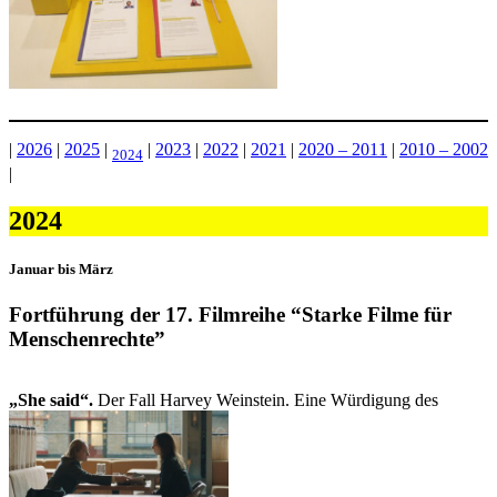
|
2026
|
2025
|
|
2023
|
2022
|
2021
|
2020 – 2011
|
2010 – 2002
2024
|
2024
Januar bis März
Fortführung der 17. Filmreihe “Starke Filme für
Menschenrechte”
„She said“.
Der Fall Harvey Weinstein. Eine Würdigung des