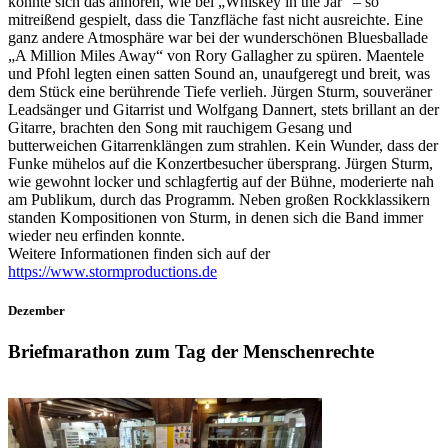
konnte sich das anhören, wie bei „Whiskey in the Jar“ – so
mitreißend gespielt, dass die Tanzfläche fast nicht ausreichte. Eine
ganz andere Atmosphäre war bei der wunderschönen Bluesballade
„A Million Miles Away“ von Rory Gallagher zu spüren. Maentele
und Pfohl legten einen satten Sound an, unaufgeregt und breit, was
dem Stück eine berührende Tiefe verlieh. Jürgen Sturm, souveräner
Leadsänger und Gitarrist und Wolfgang Dannert, stets brillant an der
Gitarre, brachten den Song mit rauchigem Gesang und
butterweichen Gitarrenklängen zum strahlen. Kein Wunder, dass der
Funke mühelos auf die Konzertbesucher übersprang. Jürgen Sturm,
wie gewohnt locker und schlagfertig auf der Bühne, moderierte nah
am Publikum, durch das Programm. Neben großen Rockklassikern
standen Kompositionen von Sturm, in denen sich die Band immer
wieder neu erfinden konnte.
Weitere Informationen finden sich auf der
https://www.stormproductions.de
Dezember
Briefmarathon zum Tag der Menschenrechte