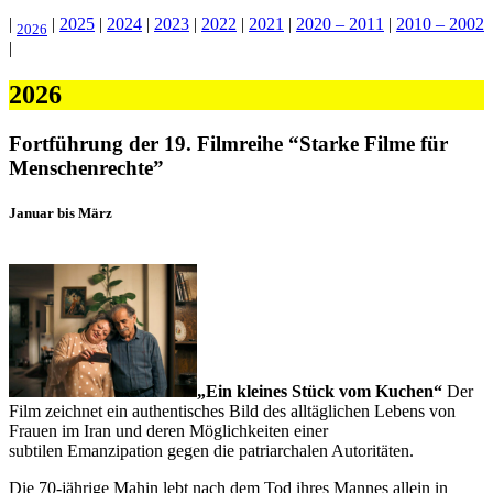
|
|
2025
|
2024
|
2023
|
2022
|
2021
|
2020 – 2011
|
2010 – 2002
2026
|
2026
Fortführung der 19. Filmreihe “Starke Filme für
Menschenrechte”
Januar bis März
„Ein kleines Stück vom Kuchen“
Der
Film zeichnet ein authentisches Bild des alltäglichen Lebens von
Frauen im Iran und deren Möglichkeiten einer
subtilen Emanzipation gegen die patriarchalen Autoritäten.
Die 70-jährige Mahin lebt nach dem Tod ihres Mannes allein in