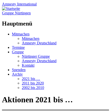
Amnesty
International
Gruppe Nürtingen
Hauptmenü
Zum
Mitmachen
Inhalt
Mitmachen
springen
Amnesty Deutschland
Termine
Gruppe
Nürtinger Gruppe
Amnesty Deutschland
Kontakt
Spenden
Archiv
2021 bis …
2011 bis 2020
2002 bis 2010
Aktionen 2021 bis …