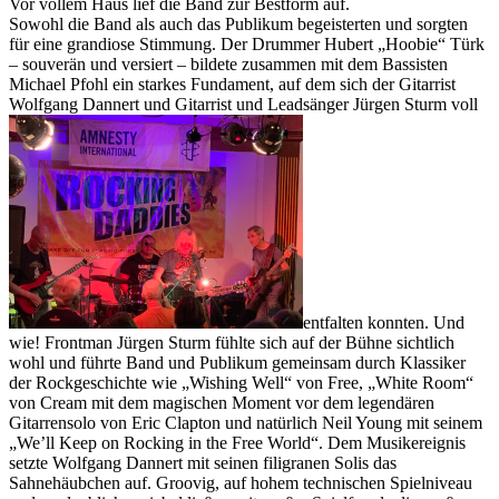
Vor vollem Haus lief die Band zur Bestform auf.
Sowohl die Band als auch das Publikum begeisterten und sorgten
für eine grandiose Stimmung. Der Drummer Hubert „Hoobie“ Türk
– souverän und versiert – bildete zusammen mit dem Bassisten
Michael Pfohl ein starkes Fundament, auf dem sich der Gitarrist
Wolfgang Dannert und Gitarrist und Leadsänger Jürgen Sturm voll
entfalten konnten. Und
wie! Frontman Jürgen Sturm fühlte sich auf der Bühne sichtlich
wohl und führte Band und Publikum gemeinsam durch Klassiker
der Rockgeschichte wie „Wishing Well“ von Free, „White Room“
von Cream mit dem magischen Moment vor dem legendären
Gitarrensolo von Eric Clapton und natürlich Neil Young mit seinem
„We’ll Keep on Rocking in the Free World“. Dem Musikereignis
setzte Wolfgang Dannert mit seinen filigranen Solis das
Sahnehäubchen auf. Groovig, auf hohem technischen Spielniveau