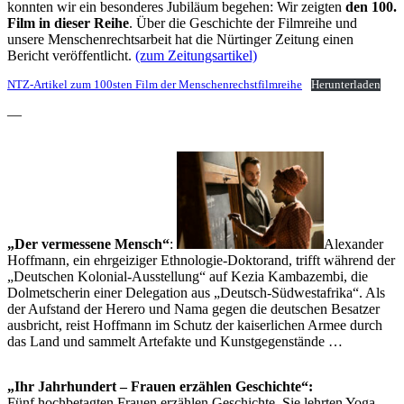
konnten wir ein besonderes Jubiläum begehen: Wir zeigten
den 100.
Film in dieser Reihe
. Über die Geschichte der Filmreihe und
unsere Menschenrechtsarbeit hat die Nürtinger Zeitung einen
Bericht veröffentlicht.
(zum Zeitungsartikel)
NTZ-Artikel zum 100sten Film der Menschenrechstfilmreihe
Herunterladen
—
„Der vermessene Mensch“
:
Alexander
Hoffmann, ein ehr­geiziger Ethnologie-Doktorand, trifft während der
„Deutschen Kolonial-Ausstellung“ auf Kezia Kambazembi, die
Dol­metscherin einer Delegation aus „Deutsch-Südwestafrika“. Als
der Aufstand der Herero und Nama gegen die deutschen Besatzer
ausbricht, reist Hoffmann im Schutz der kaiserlichen Armee durch
das Land und sammelt Artefakte und Kunstgegenstände …
„Ihr Jahrhundert – Frauen erzählen Geschichte“:
Fünf hochbetagten Frauen erzählen Geschichte. Sie lehrten Yoga,