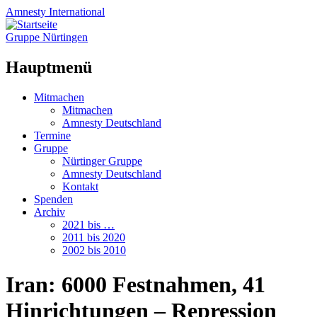
Amnesty
International
Gruppe Nürtingen
Hauptmenü
Zum
Mitmachen
Inhalt
Mitmachen
springen
Amnesty Deutschland
Termine
Gruppe
Nürtinger Gruppe
Amnesty Deutschland
Kontakt
Spenden
Archiv
2021 bis …
2011 bis 2020
2002 bis 2010
Iran: 6000 Festnahmen, 41
Hinrichtungen – Repression