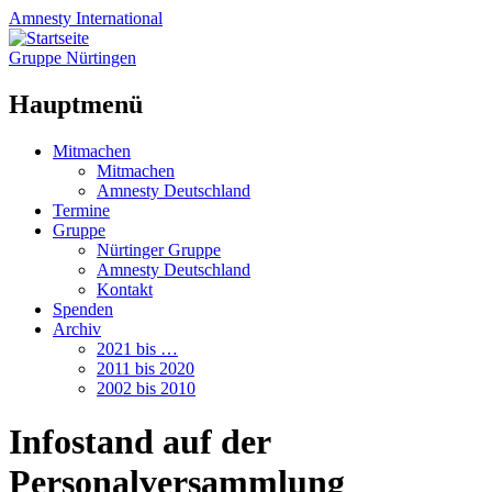
Amnesty
International
Gruppe Nürtingen
Hauptmenü
Zum
Mitmachen
Inhalt
Mitmachen
springen
Amnesty Deutschland
Termine
Gruppe
Nürtinger Gruppe
Amnesty Deutschland
Kontakt
Spenden
Archiv
2021 bis …
2011 bis 2020
2002 bis 2010
Infostand auf der
Personalversammlung